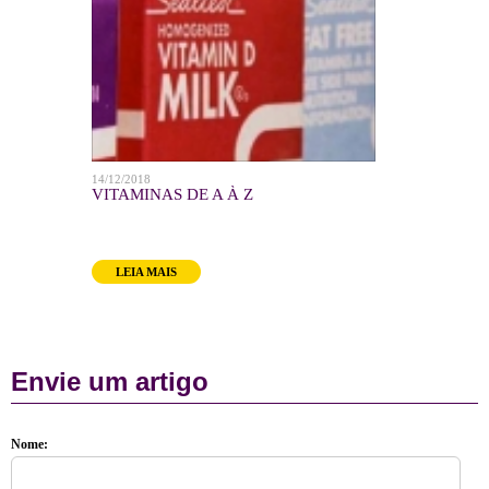
14/12/2018
01/03/2014
 -
VITAMINAS DE A À Z
USO DE CARR
CÁRNEOS
LEIA MAIS
LEIA MAIS
Envie um artigo
Nome: