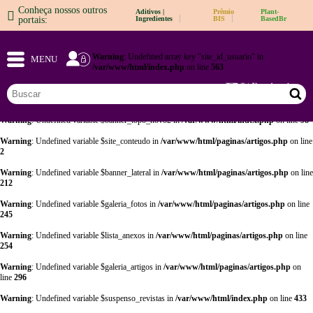
Conheça nossos outros
Aditivos |
Prêmio
Plant-
Warning
: Undefined array key "opt" in
/var/www/html/adm/sistema_cabecalho.php
on
portais:
Ingredientes
BIS
BasedBr
line
57
Warning
: Undefined array key "opt" in
/var/www/html/adm/sistema_cabecalho.php
on
Warning
: Undefined array key "site_id_usuario" in
line
64
MENU
/var/www/html/index.php
on line
563
Warning
: Undefined array key "sair" in
/var/www/html/index.php
on line
17
Warning
: Undefined variable $banner_topo_novo in
/var/www/html/index.php
on line
97
Warning
: Undefined variable $banner_topo_novo2 in
/var/www/html/index.php
on line
98
Warning
: Undefined variable $site_conteudo in
/var/www/html/paginas/artigos.php
on line
2
Warning
: Undefined variable $banner_lateral in
/var/www/html/paginas/artigos.php
on line
212
Warning
: Undefined variable $galeria_fotos in
/var/www/html/paginas/artigos.php
on line
245
Warning
: Undefined variable $lista_anexos in
/var/www/html/paginas/artigos.php
on line
254
Warning
: Undefined variable $galeria_artigos in
/var/www/html/paginas/artigos.php
on
line
296
Warning
: Undefined variable $suspenso_revistas in
/var/www/html/index.php
on line
433