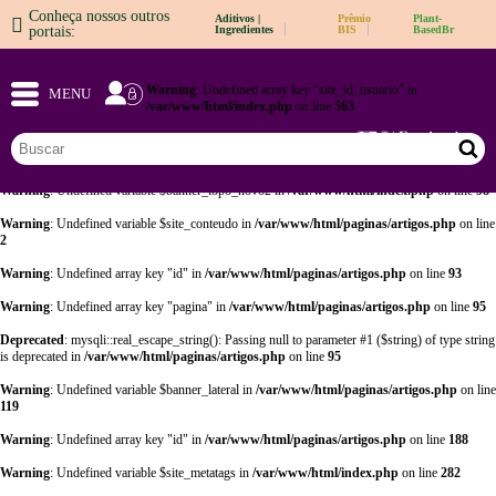
Conheça nossos outros
Aditivos |
Prêmio
Plant-
Warning
: Undefined array key "opt" in
/var/www/html/adm/sistema_cabecalho.php
on
portais:
Ingredientes
BIS
BasedBr
line
57
Warning
: Undefined array key "opt" in
/var/www/html/adm/sistema_cabecalho.php
on
Warning
: Undefined array key "site_id_usuario" in
line
64
MENU
/var/www/html/index.php
on line
563
Warning
: Undefined array key "sair" in
/var/www/html/index.php
on line
17
Warning
: Undefined variable $banner_topo_novo in
/var/www/html/index.php
on line
97
Warning
: Undefined variable $banner_topo_novo2 in
/var/www/html/index.php
on line
98
Warning
: Undefined variable $site_conteudo in
/var/www/html/paginas/artigos.php
on line
2
Warning
: Undefined array key "id" in
/var/www/html/paginas/artigos.php
on line
93
Warning
: Undefined array key "pagina" in
/var/www/html/paginas/artigos.php
on line
95
Deprecated
: mysqli::real_escape_string(): Passing null to parameter #1 ($string) of type string
is deprecated in
/var/www/html/paginas/artigos.php
on line
95
Warning
: Undefined variable $banner_lateral in
/var/www/html/paginas/artigos.php
on line
119
Warning
: Undefined array key "id" in
/var/www/html/paginas/artigos.php
on line
188
Warning
: Undefined variable $site_metatags in
/var/www/html/index.php
on line
282