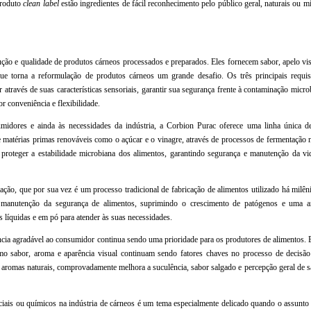
produto
clean label
estão ingredientes de fácil reconhecimento pelo público geral, naturais ou 
ão e qualidade de produtos cárneos processados e preparados. Eles fornecem sabor, apelo visu
 que torna a reformulação de produtos cárneos um grande desafio. Os três principais req
através de suas características sensoriais, garantir sua segurança frente à contaminação micro
r conveniência e flexibilidade.
idores e ainda às necessidades da indústria, a Corbion Purac oferece uma linha única de 
e matérias primas renováveis como o açúcar e o vinagre, através de processos de fermentação 
proteger a estabilidade microbiana dos alimentos, garantindo segurança e manutenção da vid
ão, que por sua vez é um processo tradicional de fabricação de alimentos utilizado há milêni
a manutenção da segurança de alimentos, suprimindo o crescimento de patógenos e uma a
s líquidas e em pó para atender às suas necessidades.
ência agradável ao consumidor continua sendo uma prioridade para os produtores de alimentos
omo sabor, aroma e aparência visual continuam sendo fatores chaves no processo de decisã
romas naturais, comprovadamente melhora a suculência, sabor salgado e percepção geral de 
tificiais ou químicos na indústria de cárneos é um tema especialmente delicado quando o assunto 