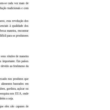
raem-se cada vez mais de
dução tradicionais e com
eos, esta revolução dos
enciais à qualidade dos
Dessa maneira, encontrar
fícil para os produtores
 seus rótulos de maneira
is importante. Em países
e devido ao fenômeno da
essado nos produtos que
 alimentos baseados em
úten, gordura, açúcar ou
a pesquisa nos EUA, onde
mbém o seja.
que eles são capazes de