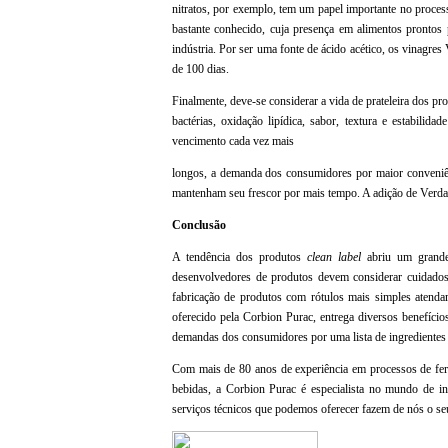
nitratos, por exemplo, tem um papel importante no proc
bastante conhecido, cuja presença em alimentos prontos 
indústria. Por ser uma fonte de ácido acético, os vinagres
de 100 dias.
Finalmente, deve-se considerar a vida de prateleira dos pr
bactérias, oxidação lipídica, sabor, textura e estabili
vencimento cada vez mais
longos, a demanda dos consumidores por maior conveniên
mantenham seu frescor por mais tempo. A adição de Verd
Conclusão
A tendência dos produtos
clean label
abriu um grande 
desenvolvedores de produtos devem considerar cuidadosa
fabricação de produtos com rótulos mais simples atend
oferecido pela Corbion Purac, entrega diversos benefício
demandas dos consumidores por uma lista de ingredientes 
Com mais de 80 anos de experiência em processos de ferm
bebidas, a Corbion Purac é especialista no mundo de in
serviços técnicos que podemos oferecer fazem de nós o seu