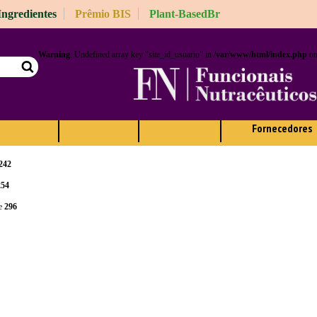
 Ingredientes
Prêmio BIS
Plant-BasedBr
e
57
e
64
Warning
: Undefined array key "site_id_usuario" in
/var/www/html/index.php
on
Notícias
Artigos
Edições
Guia de
e
2
Fornecedores
e
212
242
254
ne
296