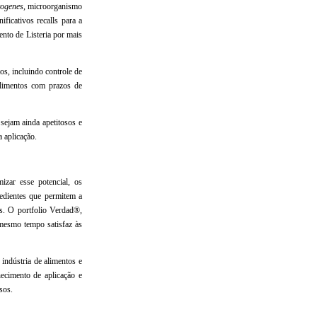
togenes
, microorganismo
ficativos recalls para a
ento de Listeria por mais
os, incluindo controle de
 alimentos com prazos de
 sejam ainda apetitosos e
 aplicação.
zar esse potencial, os
redientes que permitem a
s. O portfolio Verdad®,
 mesmo tempo satisfaz às
indústria de alimentos e
ecimento de aplicação e
sos.