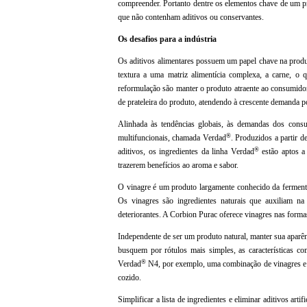
compreender. Portanto dentre os elementos chave de um 
que não contenham aditivos ou conservantes.
Os desafios para a indústria
Os aditivos alimentares possuem um papel chave na produç
textura a uma matriz alimentícia complexa, a carne, o
reformulação são manter o produto atraente ao consumidor 
de prateleira do produto, atendendo à crescente demanda po
Alinhada às tendências globais, às demandas dos consum
®
multifuncionais, chamada Verdad
. Produzidos a partir d
®
aditivos, os ingredientes da linha Verdad
estão aptos a 
trazerem benefícios ao aroma e sabor.
O vinagre é um produto largamente conhecido da fermentaç
Os vinagres são ingredientes naturais que auxiliam n
deteriorantes. A Corbion Purac oferece vinagres nas forma
Independente de ser um produto natural, manter sua apar
busquem por rótulos mais simples, as características c
®
Verdad
N4, por exemplo, uma combinação de vinagres e a
cozido.
Simplificar a lista de ingredientes e eliminar aditivos ar