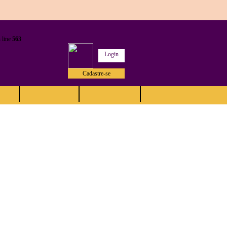
 line
563
Login
Cadastre-se
Anuncie
Contato