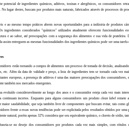
 potencial de ingredientes químicos, aditivos, toxinas e alergênicos, os consumidores ret
 No lugar destes, buscam por produtos mais naturais, fabricados através de processos de pro
eis e ao mesmo tempo práticos abrem novas oportunidades para a indústria de produtos cárn
s ingredientes considerados "químicos" utilizados atualmente oferecem funcionalidades ess
xtura e ao sabor, até preocupações com a segurança dos alimentos e sua vida de prateleira. 
da assim entreguem as mesmas funcionalidades dos ingredientes químicos pode ser uma tarefa di
res
midores estão tornando a compra de alimentos um processo de tomada de decisão, analisando
s, etc. Além da data de validade e preço, a lista de ingredientes tem se tornado cada vez ma
tantes europeus, a presença de aditivos é uma das maiores preocupações dos consumidores, 
cente também nos mercados emergentes.
ha evoluído consideravelmente ao longo dos anos e o consumidor esteja cada vez mais inter
ta continuam incertos. Enquanto para alguns consumidores um produto
clean label
remete a
e maior saudabilidade, que seja também livre de componentes que buscam evitar, tais como gl
midores frente a essas novas tendências pode ser explicitada pelos resultados obtidos por um
ente natural, porém apenas 32% considera que seu equivalente químico, o cloreto de sódio, ta
 baseia-se no desejo dos consumidores por produtos cada vez mais simples, com rótulos 