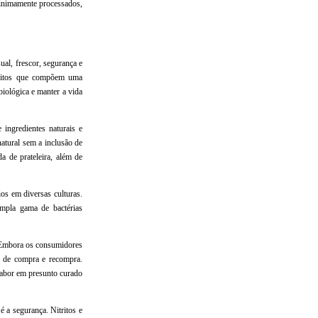
minimamente processados,
al, frescor, segurança e
uisitos que compõem uma
biológica e manter a vida
ingredientes naturais e
natural sem a inclusão de
a de prateleira, além de
os em diversas culturas.
mpla gama de bactérias
. Embora os consumidores
o de compra e recompra.
sabor em presunto curado
é a segurança. Nitritos e