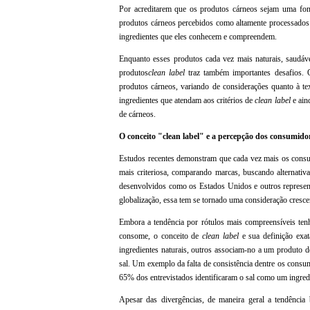
Por acreditarem que os produtos cárneos sejam uma fonte
produtos cárneos percebidos como altamente processados.
ingredientes que eles conhecem e compreendem.
Enquanto esses produtos cada vez mais naturais, saudáv
produtos
clean label
traz também importantes desafios. O
produtos cárneos, variando de considerações quanto à te
ingredientes que atendam aos critérios de
clean label
e ain
de cárneos.
O conceito "clean label" e a percepção dos consumido
Estudos recentes demonstram que cada vez mais os consu
mais criteriosa, comparando marcas, buscando alternativa
desenvolvidos como os Estados Unidos e outros represen
globalização, essa tem se tornado uma consideração cres
Embora a tendência por rótulos mais compreensíveis ten
consome, o conceito de
clean label
e sua definição exa
ingredientes naturais, outros associam-no a um produto d
sal. Um exemplo da falta de consistência dentre os consu
65% dos entrevistados identificaram o sal como um ingredi
Apesar das divergências, de maneira geral a tendência