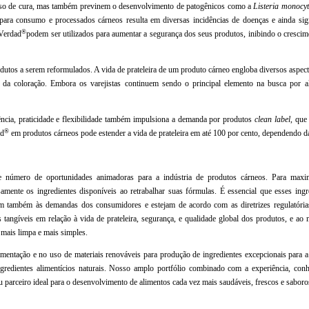
esso de cura, mas também previnem o desenvolvimento de patogênicos como a
Listeria monocy
para consumo e processados cárneos resulta em diversas incidências de doenças e ainda signi
®
 Verdad
podem ser utilizados para aumentar a segurança dos seus produtos, inibindo o crescim
odutos a serem reformulados. A vida de prateleira de um produto cárneo engloba diversos aspect
dade da coloração. Embora os varejistas continuem sendo o principal elemento na busca por
cia, praticidade e flexibilidade também impulsiona a demanda por produtos
clean label
, que
®
ad
em produtos cárneos pode estender a vida de prateleira em até 100 por cento, dependendo da
número de oportunidades animadoras para a indústria de produtos cárneos. Para maximi
mente os ingredientes disponíveis ao retrabalhar suas fórmulas. É essencial que esses ing
am também às demandas dos consumidores e estejam de acordo com as diretrizes regulatória
s tangíveis em relação à vida de prateleira, segurança, e qualidade global dos produtos, e ao
mais limpa e mais simples.
entação e no uso de materiais renováveis para produção de ingredientes excepcionais para a 
gredientes alimentícios naturais. Nosso amplo portfólio combinado com a experiência, conh
 parceiro ideal para o desenvolvimento de alimentos cada vez mais saudáveis, frescos e saboro