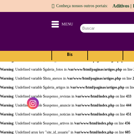
Aditivos |
Conheça nossos outros portais:
Warning
: Undefined array key "opt" in
/var/www/html/adm/sistema_cabecalho.php
on lin
Warning
: Undefined array key "opt" in
/var/www/html/adm/sistema_cabecalho.php
on lin
MENU
Warning
: Undefined array key "sair" in
/var/www/html/index.php
on line
17
Warning
: Undefined variable $banner_topo_novo in
/var/www/html/index.php
on line
97
Warning
: Undefined variable $banner_topo_novo2 in
/var/www/html/index.php
on line
98
Prêmio
Aditivos
Warning
: Undefined variable $site_conteudo in
/var/www/html/paginas/artigos.php
on lin
Bis
Warning
: Undefined variable $banner_lateral in
/var/www/html/paginas/artigos.php
on lin
Warning
: Undefined variable $galeria_fotos in
/var/www/html/paginas/artigos.php
on line
Warning
: Undefined variable $lista_anexos in
/var/www/html/paginas/artigos.php
on line
Warning
: Undefined variable $galeria_artigos in
/var/www/html/paginas/artigos.php
on li
Warning
: Undefined variable $suspenso_revistas in
/var/www/html/index.php
on line
433
Warning
: Undefined variable $suspenso_anuncie in
/var/www/html/index.php
on line
444
Warning
: Undefined variable $suspenso_noticias in
/var/www/html/index.php
on line
451
Warning
: Undefined variable $suspenso_artivos in
/var/www/html/index.php
on line
456
Warning
: Undefined array key "site_id_usuario" in
/var/www/html/index.php
on line
605