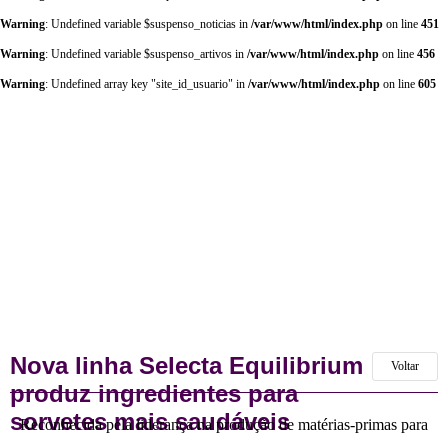
Warning
: Undefined variable $suspenso_noticias in
/var/www/html/index.php
on line
451
Warning
: Undefined variable $suspenso_artivos in
/var/www/html/index.php
on line
456
Warning
: Undefined array key "site_id_usuario" in
/var/www/html/index.php
on line
605
Nova linha Selecta Equilibrium
Voltar
produz ingredientes para
sorvetes mais saudáveis
Reconhecida pela liderança na produção de matérias-primas para