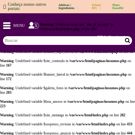
Conheça nossos outros
Aditivos |
Prêmio
Plant-
Warning
: Undefined array key "opt" in
/var/www/html/adm/sistema_cabecalho.php
on
portais:
Ingredientes
BIS
BasedBr
line
57
Warning
: Undefined array key "opt" in
/var/www/html/adm/sistema_cabecalho.php
on
Warning
: Undefined array key "site_id_usuario" in
line
64
MENU
/var/www/html/index.php
on line
563
Warning
: Undefined array key "sair" in
/var/www/html/index.php
on line
17
Warning
: Undefined variable $banner_topo_novo in
/var/www/html/index.php
on line
97
Warning
: Undefined variable $banner_topo_novo2 in
/var/www/html/index.php
on line
98
Warning
: Undefined variable $site_conteudo in
/var/www/html/paginas/insumos.php
on
line
167
Warning
: Undefined variable $banner_lateral in
/var/www/html/paginas/insumos.php
on
line
172
Warning
: Undefined variable $galeria_fotos in
/var/www/html/paginas/insumos.php
on
line
203
Warning
: Undefined variable $lista_anexos in
/var/www/html/paginas/insumos.php
on line
223
Warning
: Undefined variable $site_metatags in
/var/www/html/index.php
on line
282
Warning
: Undefined variable $suspenso_revistas in
/var/www/html/index.php
on line
433
Warning
: Undefined variable $suspenso_anuncie in
/var/www/html/index.php
on line
444